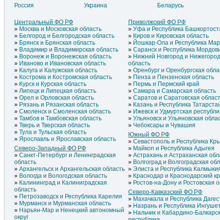
Россия
Украина
Беларусь
Литва
Азербайджан
Латвия
Армения
Центральный ФО РФ
Приволжский ФО РФ
Эстония
Греция
Москва и Московская область
Уфа и Республика Башкортост
Молдавия
Грузия
Белгород и Белгородская область
Киров и Кировская область
Брянск и Брянская область
Йошкар-Ола и Республика Ма
Владимир и Владимирская область
Саранск и Республика Мордов
Воронеж и Воронежская область
Нижний Новгород и Нижегород
Иваново и Ивановская область
область
Калуга и Калужская область
Оренбург и Оренбургская обла
Кострома и Костромская область
Пенза и Пензенская область
Курск и Курская область
Пермь и Пермский край
Липецк и Липецкая область
Самара и Самарская область
Орел и Орловская область
Саратов и Саратовская облас
Рязань и Рязанская область
Казань и Республика Татарста
Смоленск и Смоленская область
Ижевск и Удмуртская республи
Тамбов и Тамбовская область
Ульяновск и Ульяновская обла
Тверь и Тверская область
Чебоксары и Чувашия
Тула и Тульская область
Южный ФО РФ
Ярославль и Ярославская область
Севастополь и Республика Кр
Северо-Западный ФО РФ
Майкоп и Республика Адыгея
Санкт-Петербург и Ленинградская
Астрахань и Астраханская обл
область
Волгоград и Волгоградская об
Архангельск и Архангельская область
Элиста и Республика Калмыки
Вологда и Вологодская область
Краснодар и Краснодарский к
Калининград и Калиниградская
Ростов-на-Дону и Ростовская 
область
Северо-Кавказский ФО РФ
Петрозаводск и Республика Карелия
Махачкала и Республика Дагес
Мурманск и Мурманская область
Назрань и Республика Ингуше
Нарьян-Мар и Ненецкий автономный
Нальчик и Кабардино-Балкарс
округ
республика