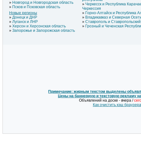
Новгород и Новгородская область
Черкесск и Республика Карача
Псков и Псковская область
Черкессия
Новые регионы
Горно-Алтайск и Республика А
Донецк и ДНР
Владикавказ и Северная Осет
Луганск и ЛНР
Ставрополь и Ставропольский
Херсон и Херсонская область
Грозный и Чеченская Республ
Запорожье и Запорожская область
Примечание: жирным текстом выделены объявле
Цены на баннерную и текстовую рекламу н
Объявлений на доске - вчера /
сег
Как очистить кэш браузер