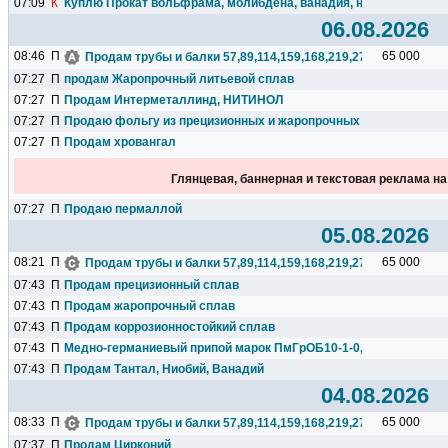
07:09
К
Куплю Прокат вольфрама, молибдена, ванадия, ниобия, тантала
06.08.2026
08:46
П
65 000
Продам трубы и балки 57,89,114,159,168,219,273,325,377,426.
07:27
П
продам Жаропрочный литьевой сплав
07:27
П
Продам Интерметаллинд, НИТИНОЛ
07:27
П
Продаю фольгу из прецизионных и жаропрочных сплавов
07:27
П
Продам хровангал
Глянцевая, баннерная и текстовая реклама н
07:27
П
Продаю пермаллой
05.08.2026
08:21
П
65 000
Продам трубы и балки 57,89,114,159,168,219,273,325,377,426.
07:43
П
Продам прецизионный сплав
07:43
П
Продам жаропрочный сплав
07:43
П
Продам коррозионностойкий сплав
07:43
П
Медно-германиевый припой марок ПмГрОБ10-1-0,1; ПмГрН10-1,
07:43
П
Продам Тантал, Ниобий, Ванадий
04.08.2026
08:33
П
65 000
Продам трубы и балки 57,89,114,159,168,219,273,325,377,426.
07:37
П
Продам Цирконий