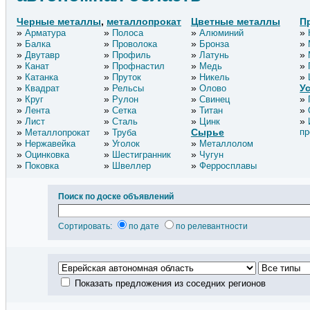
Черные металлы
,
металлопрокат
Цветные металлы
П
Арматура
Полоса
Алюминий
Балка
Проволока
Бронза
Двутавр
Профиль
Латунь
Канат
Профнастил
Медь
Катанка
Пруток
Никель
У
Квадрат
Рельсы
Олово
Круг
Рулон
Свинец
Лента
Сетка
Титан
Лист
Сталь
Цинк
Сырье
пр
Металлопрокат
Труба
Нержавейка
Уголок
Металлолом
Оцинковка
Шестигранник
Чугун
Поковка
Швеллер
Ферросплавы
Поиск по доске объявлений
Сортировать:
по дате
по релевантности
Показать предложения из соседних регионов