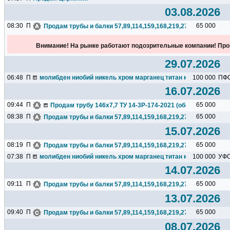
03.08.2026
08:30
П
65 000
Продам трубы и балки 57,89,114,159,168,219,273,325,377,426.
Внимание! На рынке работают подозрительные компании! Про
29.07.2026
06:48
П
молибден ниобий никель хром марганец титан кремний чугун ц
100 000
ПФ
16.07.2026
09:44
П
65 000
Продам трубу 146х7,7 ТУ 14-3Р-174-2021 (обсадная), 23тн,N
08:38
П
65 000
Продам трубы и балки 57,89,114,159,168,219,273,325,377,426.
15.07.2026
08:19
П
65 000
Продам трубы и балки 57,89,114,159,168,219,273,325,377,426.
07:38
П
молибден ниобий никель хром марганец титан кремний чугун ц
100 000
УФ
14.07.2026
09:11
П
65 000
Продам трубы и балки 57,89,114,159,168,219,273,325,377,426.
13.07.2026
09:40
П
65 000
Продам трубы и балки 57,89,114,159,168,219,273,325,377,426.
08.07.2026