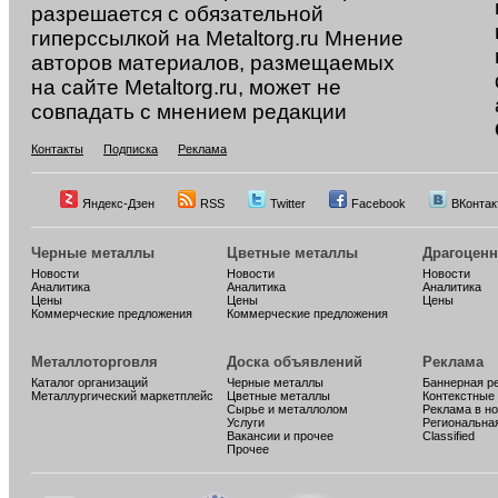
разрешается с обязательной
гиперссылкой на Metaltorg.ru Мнение
авторов материалов, размещаемых
на сайте Metaltorg.ru, может не
совпадать с мнением редакции
Контакты
Подписка
Реклама
Яндекс-Дзен
RSS
Twitter
Facebook
ВКонтак
Черные металлы
Цветные металлы
Драгоцен
Новости
Новости
Новости
Аналитика
Аналитика
Аналитика
Цены
Цены
Цены
Коммерческие предложения
Коммерческие предложения
Металлоторговля
Доска объявлений
Реклама
Каталог организаций
Черные металлы
Баннерная р
Металлургический маркетплейс
Цветные металлы
Контекстные
Сырье и металлолом
Реклама в н
Услуги
Региональна
Вакансии и прочее
Classified
Прочее